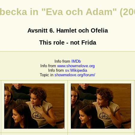
becka in "Eva och Adam" (20
Avsnitt 6. Hamlet och Ofelia
This role - not Frida
Info from
IMDb
Info from
www.showmelove.org
Info from
sv.Wikipedia
Topic in
showmelove.org/forum/